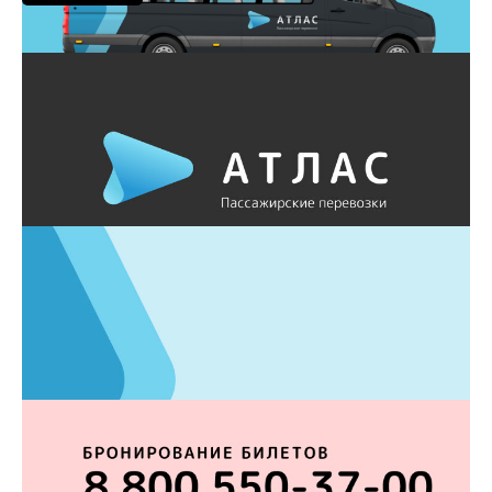
Полный макет
Автомобиль, все наклейки и ливрея
Скачать RU
Светлый логотип
Для тёмных автмобилей
Скачать RU